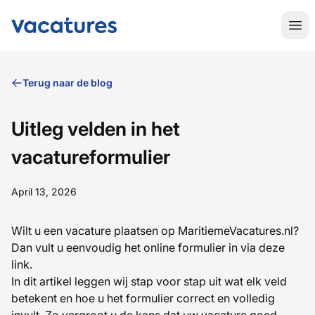
MaritiemeVacatures.nl
Hoo
Terug naar de blog
Uitleg velden in het
vacatureformulier
April 13, 2026
Wilt u een vacature plaatsen op MaritiemeVacatures.nl?
Dan vult u eenvoudig het online formulier in via
deze
link
.
In dit artikel leggen wij stap voor stap uit wat elk veld
betekent en hoe u het formulier correct en volledig
invult. Zo vergroot u de kans dat uw vacature goed