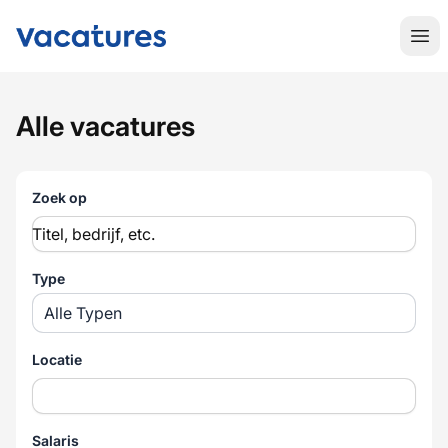
MaritiemeVacatures.nl
Hoo
Alle vacatures
Zoek op
Type
Alle Typen
Locatie
Salaris